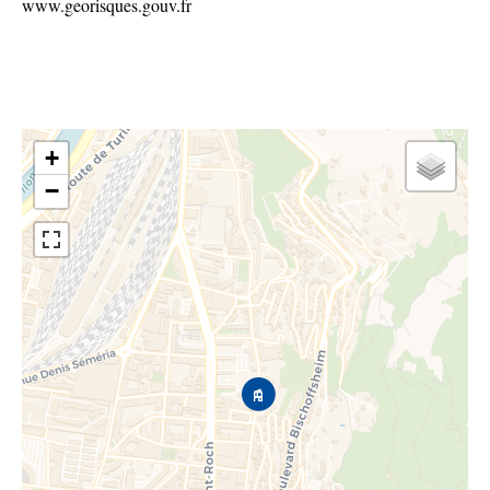
www.georisques.gouv.fr
+
−