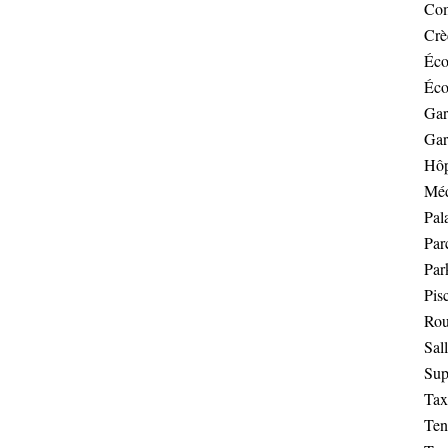
Co
Crè
Éco
Éco
Gar
Gar
Hôp
Méd
Pal
Par
Par
Pis
Rou
Sal
Sup
Tax
Ten