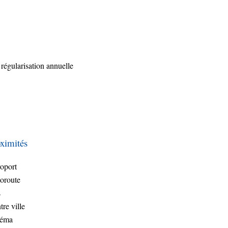
 régularisation annuelle
ximités
oport
oroute
s
tre ville
néma