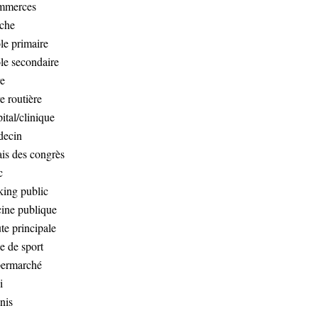
mmerces
che
le primaire
le secondaire
e
e routière
ital/clinique
ecin
ais des congrès
c
king public
cine publique
te principale
le de sport
ermarché
i
nis