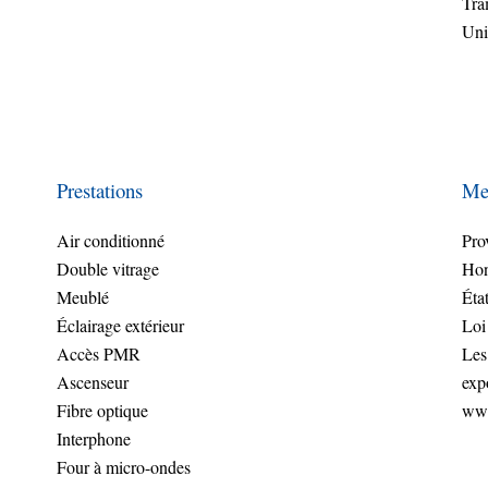
Tr
Uni
Prestations
Men
Air conditionné
Pro
Double vitrage
Hon
Meublé
Éta
Éclairage extérieur
Loi
Accès PMR
Les
Ascenseur
exp
Fibre optique
www
Interphone
Four à micro-ondes