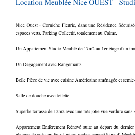
Location Meublée Nice OUEST - Studio
Nice Ouest - Corniche Fleurie, dans une Résidence Sécurisé
espaces verts, Parking Collectif, totalement au Calme,
Un Appartement Studio Meublé de 17m2 au 1er étage d'un imm
Un Dégagement avec Rangements,
Belle Pièce de vie avec cuisine Américaine aménagée et semie
Salle de douche avec toilette.
Superbe terrasse de 12m2 avec une très jolie vue verdure sans 
Appartement Entièrement Rénové suite au départ du dernier lo
plaques de cuisson; four à micro-ondes; canapé lit neuf; Machi