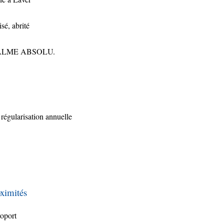
sé, abrité
 CALME ABSOLU.
 régularisation annuelle
ximités
oport