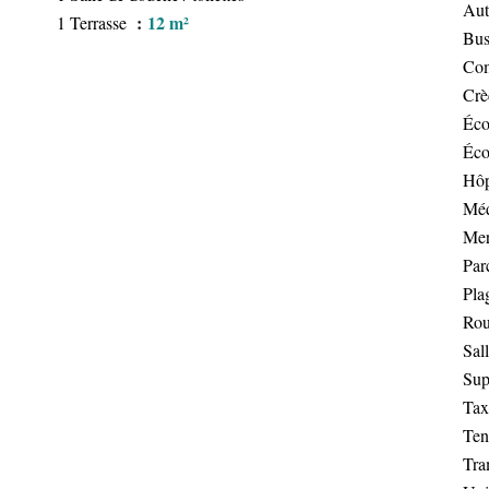
Aut
12 m²
1 Terrasse
Bu
Co
Crè
Éco
Éco
Hôp
Méd
Me
Par
Pla
Rou
Sal
Sup
Tax
Ten
Tr