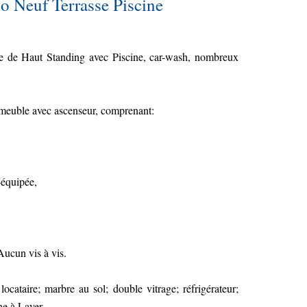
 Neuf Terrasse Piscine
e de Haut Standing avec Piscine, car-wash, nombreux
euble avec ascenseur, comprenant:
-équipée,
Aucun vis à vis.
cataire; marbre au sol; double vitrage; réfrigérateur;
ne à Laver