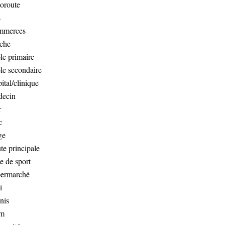
oroute
s
mmerces
che
le primaire
le secondaire
ital/clinique
ecin
r
c
ge
te principale
le de sport
ermarché
i
nis
am