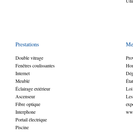
Uni
Prestations
Men
Double vitrage
Pro
Fenêtres coulissantes
Hon
Internet
Dép
Meublé
Éta
Éclairage extérieur
Loi
Ascenseur
Les
Fibre optique
exp
Interphone
www
Portail électrique
Piscine